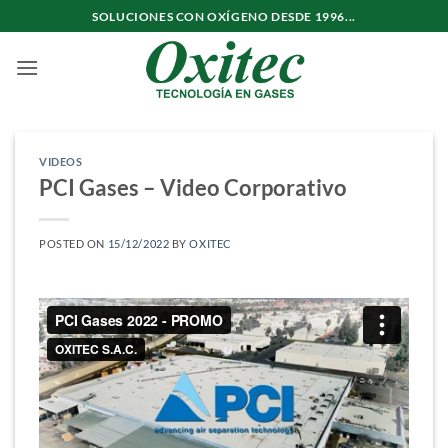
Saltar
SOLUCIONES CON OXÍGENO DESDE 1996...
al
contenido
VIDEOS
PCI Gases – Video Corporativo
POSTED ON
15/12/2022
BY
OXITEC